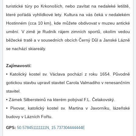
turistické túry po Krkonoších, nebo zavítat na nedaleké letiště,
které pořádá vyhlídkové lety. Kultura na vás čeká v nedalekém
Hostinném (cca 10 km), kde můžete obdivovat v muzeu antické
umění. V zimě je Rudník rájem zimních sportů, okolím vedou
běžecké tratě a v sousedních obcích Černý Důl a Janské Lázně
se nachází skiareály.
Zajímavosti:
• Katolický kostel sv. Václava pochází z roku 1654. Původně
gotickou stavbu upravil stavitel Carola Valmadiho v renesančním
stavitel.
• Zámek Silbersteinů na kterém pobýval F.L. Čelakovský.
• Pivovar, katolický kostel sv. Martina v Javorníku, lázeňské
budovy v Lázních Fořtu.
GPS:
50.578451111111N, 15.737304444444E