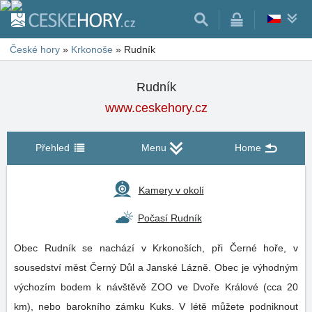
České hory
»
Krkonoše
»
Rudník
Rudník
www.ceskehory.cz
Přehled
Menu
Home
Kamery v okolí
Počasí Rudník
Obec Rudník se nachází v Krkonoších, při Černé hoře, v
sousedství měst Černý Důl a Janské Lázně. Obec je výhodným
výchozím bodem k návštěvě ZOO ve Dvoře Králové (cca 20
km), nebo barokního zámku Kuks. V létě můžete podniknout