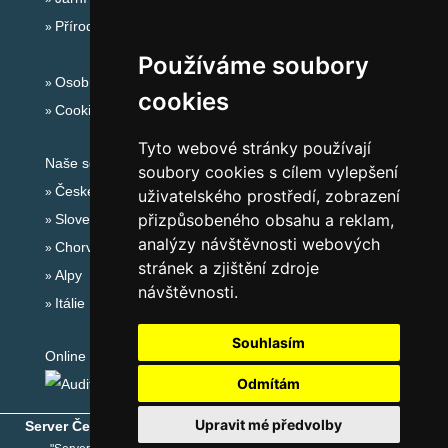
Přírodní koupaliště
Používáme soubory
Osobní údaje
cookies
Cookies
Tyto webové stránky používají
Naše servery:
soubory cookies s cílem vylepšení
České hory
uživatelského prostředí, zobrazení
přizpůsobeného obsahu a reklam,
Slovenské hory
analýzy návštěvnosti webových
Chorvatsko
stránek a zjištění zdroje
Alpy
návštěvnosti.
Itálie
Souhlasím
Online audit:
Odmítám
Upravit mé předvolby
Server České hory
® - Copyright © 1999-2026
eProgress s.r.o.