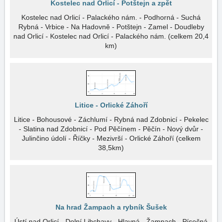
Kostelec nad Orlicí - Potštejn a zpět
Kostelec nad Orlicí - Palackého nám. - Podhorná - Suchá
Rybná - Vrbice - Na Hadovně - Potštejn - Zamel - Doudleby
nad Orlicí - Kostelec nad Orlicí - Palackého nám. (celkem 20,4
km)
Litice - Orlické Záhoří
Litice - Bohousové - Záchlumí - Rybná nad Zdobnicí - Pekelec
- Slatina nad Zdobnicí - Pod Pěčínem - Pěčín - Nový dvůr -
Julinčino údolí - Říčky - Mezivrší - Orlické Záhoří (celkem
38,5km)
Na hrad Žampach a rybník Šušek
Ústí nad Orlicí - Dolní Libchavy - Hlavná - Žampach - Písečná