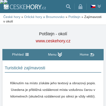
České hory
»
Orlické hory a Broumovsko
»
Potštejn
»
Zajímavosti
v okolí
Potštejn - okolí
www.ceskehory.cz
Přehled
Menu
Home
Turistické zajímavosti
Kliknutím na místo získáte jeho textový a obrazový popis.
Uvedena je přibližná vzdálenost místa vzdušnou čarou v
kilometrech (skutečná vzdálenost po silnici je vždy větší).