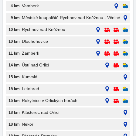
Vamberk
4 km
Městské koupaliště Rychnov nad Kněžnou - Včelné
9 km
Rychnov nad Kněžnou
10 km
Dlouhoňovice
10 km
Žamberk
11 km
Ústí nad Orlicí
14 km
Kunvald
15 km
Letohrad
15 km
Rokytnice v Orlických horách
15 km
Klášterec nad Orlicí
18 km
Nekoř
18 km