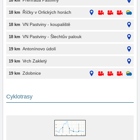
Přehrada Pastviny
18 km
Říčky v Orlických horách
18 km
VN Pastviny - koupaliště
18 km
VN Pastviny - Šlechtův palouk
18 km
Antonínovo údolí
19 km
Vrch Zakletý
19 km
Zdobnice
19 km
Cyklotrasy