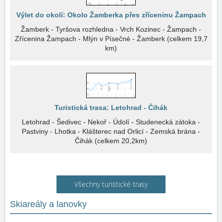
Výlet do okolí: Okolo Žamberka přes zříceninu Žampach
Žamberk - Tyršova rozhledna - Vrch Kozinec - Žampach -
Zřícenina Žampach - Mlýn v Písečné - Žamberk (celkem 19,7
km)
Turistická trasa: Letohrad - Čihák
Letohrad - Šedivec - Nekoř - Údolí - Studenecká zátoka -
Pastviny - Lhotka - Klášterec nad Orlicí - Zemská brána -
Čihák (celkem 20,2km)
Všechny turistické trasy
Skiareály a lanovky