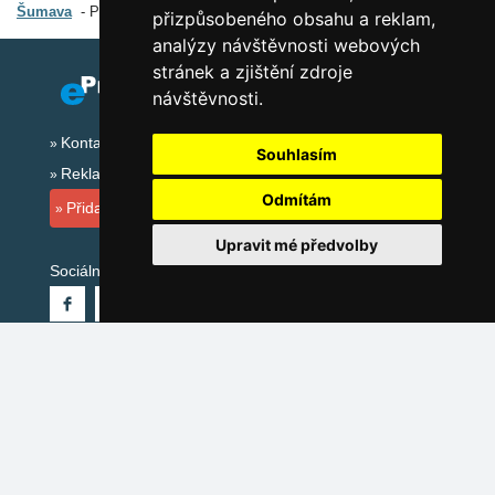
Šumava
Průvodce oblastí
přizpůsobeného obsahu a reklam,
analýzy návštěvnosti webových
stránek a zjištění zdroje
návštěvnosti.
Kontakt
Souhlasím
Reklama
Odmítám
Přidat ubytovací zařízení
Upravit mé předvolby
Sociální sítě:
Mapa serveru Šumava
Katalog ubytování Šumava
Lastminute Šumava
Počasí na horách