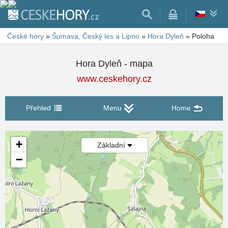
České hory
»
Šumava, Český les a Lipno
»
Hora Dyleň
»
Poloha
Hora Dyleň - mapa
www.ceskehory.cz
Přehled
Menu
Home
+
Základní
−