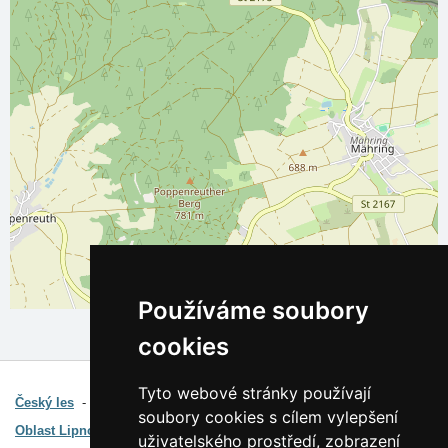
Leaflet
| ©
OpenStreetMap
contributors
Používáme soubory
cookies
Zajímavé odkazy:
Tyto webové stránky používají
Český les
Průvodce oblastí
soubory cookies s cílem vylepšení
Oblast Lipno
Průvodce oblastí
uživatelského prostředí, zobrazení