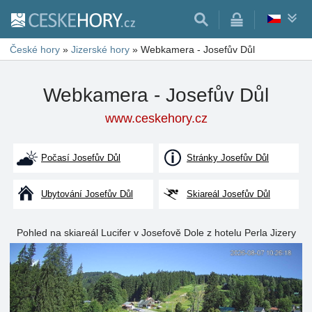
České hory
»
Jizerské hory
»
Webkamera - Josefův Důl
Webkamera - Josefův Důl
www.ceskehory.cz
Počasí Josefův Důl
Stránky Josefův Důl
Ubytování Josefův Důl
Skiareál Josefův Důl
Pohled na skiareál Lucifer v Josefově Dole z hotelu Perla Jizery