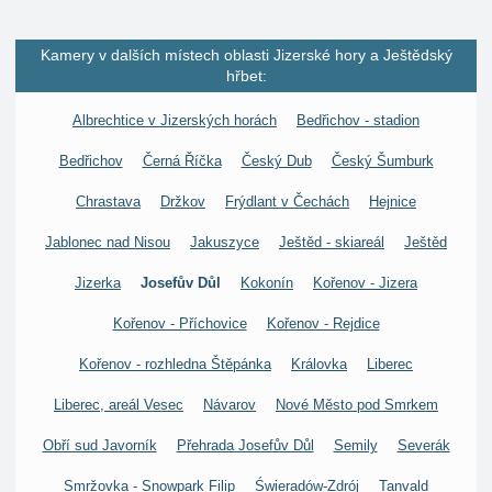
Kamery v dalších místech oblasti Jizerské hory a Ještědský
hřbet:
Albrechtice v Jizerských horách
Bedřichov - stadion
Bedřichov
Černá Říčka
Český Dub
Český Šumburk
Chrastava
Držkov
Frýdlant v Čechách
Hejnice
Jablonec nad Nisou
Jakuszyce
Ještěd - skiareál
Ještěd
Jizerka
Josefův Důl
Kokonín
Kořenov - Jizera
Kořenov - Příchovice
Kořenov - Rejdice
Kořenov - rozhledna Štěpánka
Královka
Liberec
Liberec, areál Vesec
Návarov
Nové Město pod Smrkem
Obří sud Javorník
Přehrada Josefův Důl
Semily
Severák
Smržovka - Snowpark Filip
Świeradów-Zdrój
Tanvald