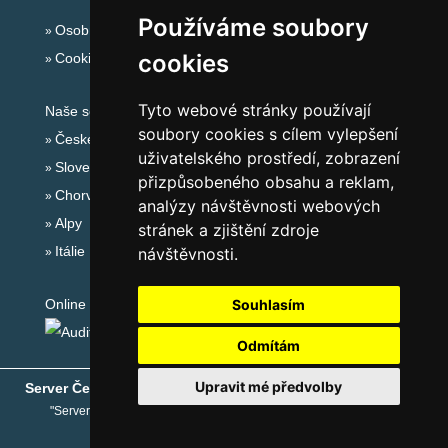
Používáme soubory
Osobní údaje
cookies
Cookies
Tyto webové stránky používají
Naše servery:
soubory cookies s cílem vylepšení
České hory
uživatelského prostředí, zobrazení
Slovenské hory
přizpůsobeného obsahu a reklam,
Chorvatsko
analýzy návštěvnosti webových
Alpy
stránek a zjištění zdroje
Itálie
návštěvnosti.
Souhlasím
Online audit:
Odmítám
Upravit mé předvolby
Server České hory
® - Copyright © 1999-2026
eProgress s.r.o.
"Server České hory" je registrovaná obchodní známka společnosti
eProgress s.r.o.
, www.ceskehory.cz