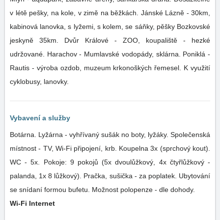
v létě pešky, na kole, v zimě na běžkách. Jánské Lázně - 30km,
kabinová lanovka, s lyžemi, s kolem, se sáňky, pěšky Bozkovské
jeskyně 35km. Dvůr Králové - ZOO, koupaliště - hezké
udržované. Harachov - Mumlavské vodopády, sklárna. Poniklá -
Rautis - výroba ozdob, muzeum krkonoškých řemesel. K využití
cyklobusy, lanovky.
Vybavení a služby
Botárna. Lyžárna - vyhřívaný sušák no boty, lyžáky. Společenská
místnost - TV, Wi-Fi připojení, krb. Koupelna 3x (sprchový kout).
WC - 5x. Pokoje: 9 pokojů (5x dvoulůžkový, 4x čtyřlůžkový -
palanda, 1x 8 lůžkový). Pračka, sušička - za poplatek. Ubytování
se snídaní formou bufetu. Možnost polopenze - dle dohody.
Wi-Fi Internet