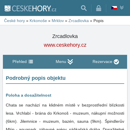
České hory
»
Krkonoše
»
Mrklov
»
Zrcadlovka
»
Popis
Zrcadlovka
www.ceskehory.cz
Přehled
Menu
Rezervace
Podrobný popis objektu
Poloha a dosažitelnost
Chata se nachází na klidném místě v bezprostřední blízkosti
lesa. Vrchlabí - brána do Krkonoš - muzeum, nákupní možnosti
(6km). Jilemnice - muzeum, bazén, sauna (9km). Špindlerův
Mlýn - aquapark, zábavné arény, sáňkařská dráha. Dosažitelné