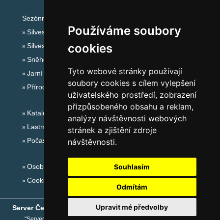
Sezónní odkazy:
Používáme soubory
Silvester Krkonoše
cookies
Silvestr na horách 2025/26
Sněhové zpravodajství
Tyto webové stránky používají
Jarní prázdniny 2027
soubory cookies s cílem vylepšení
Přírodní koupaliště
uživatelského prostředí, zobrazení
přizpůsobeného obsahu a reklam,
Katalog ubytování Krkonoše
analýzy návštěvnosti webových
Lastminute Krkonoše
stránek a zjištění zdroje
Počasí na horách
návštěvnosti.
Osobní údaje
Souhlasím
Cookies
Odmítám
Upravit mé předvolby
Server České hory
® - Copyright © 1999-2026
eProgress s.r.o.
"Server České hory" je registrovaná obchodní známka společnosti