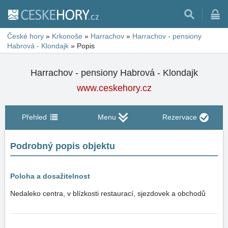
České hory
»
Krkonoše
»
Harrachov
»
Harrachov - pensiony
Habrová - Klondajk
»
Popis
Harrachov - pensiony Habrová - Klondajk
www.ceskehory.cz
Přehled
Menu
Rezervace
Podrobný popis objektu
Poloha a dosažitelnost
Nedaleko centra, v blízkosti restaurací, sjezdovek a obchodů