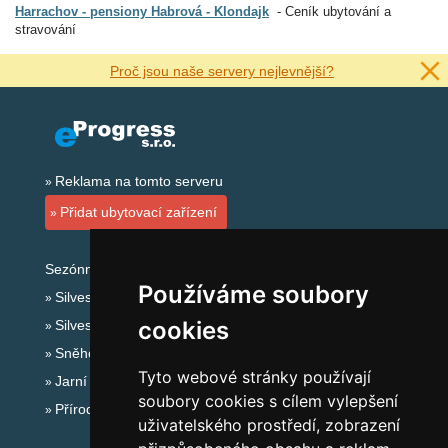
Harrachov - pensiony Habrová - Klondajk
Ceník ubytování a
stravování
Proč jsou naše servery nejlevnější?
Reklama na tomto serveru
Přidat ubytovací zařízení
Sezónní odkazy:
Používáme soubory
Silvester Krkonoše
cookies
Silvestr na horách 2025/26
Sněhové zpravodajství
Tyto webové stránky používají
Jarní prázdniny 2027
soubory cookies s cílem vylepšení
Přírodní koupaliště
uživatelského prostředí, zobrazení