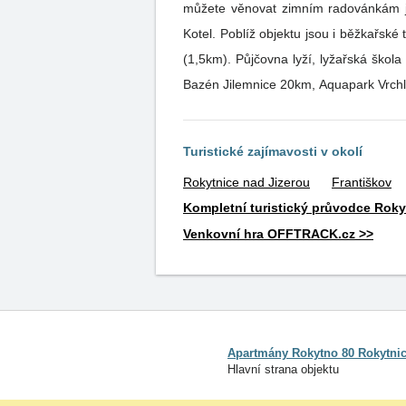
můžete věnovat zimním radovánkám ja
Kotel. Poblíž objektu jsou i běžkařské
(1,5km). Půjčovna lyží, lyžařská škola 400m, restaurace na Potoce 600m, obchod Tesco 2,5km, menší obchod s potravinami 600m, kuželna 2km.
Bazén Jilemnice 20km, Aquapark Vrchl
Turistické zajímavosti v okolí
Rokytnice nad Jizerou
Františkov
Kompletní turistický průvodce Roky
Venkovní hra OFFTRACK.cz >>
Apartmány Rokytno 80 Rokytnic
Hlavní strana objektu