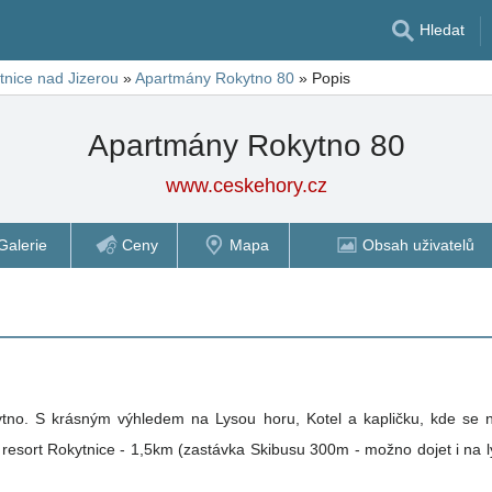
Hledat
tnice nad Jizerou
»
Apartmány Rokytno 80
»
Popis
Apartmány Rokytno 80
www.ceskehory.cz
Galerie
Ceny
Mapa
Obsah uživatelů
ytno. S krásným výhledem na Lysou horu, Kotel a kapličku, kde se n
esort Rokytnice - 1,5km (zastávka Skibusu 300m - možno dojet i na ly