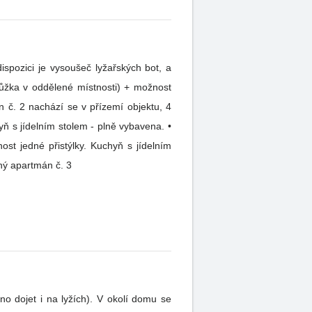
spozici je vysoušeč lyžařských bot, a
ň s jídelním stolem - plně vybavena. •
st jedné přistýlky. Kuchyň s jídelním
aný apartmán č. 3
lyžích). V okolí domu se