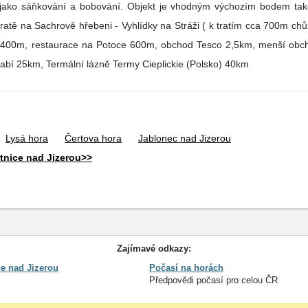
ko sáňkování a bobování. Objekt je vhodným výchozím bodem také pr
 tratě na Sachrově hřebeni - Vyhlídky na Stráži ( k tratím cca 700m c
abí 25km, Termální lázně Termy Cieplickie (Polsko) 40km
Lysá hora
Čertova hora
Jablonec nad Jizerou
tnice nad Jizerou>>
Zajímavé odkazy:
e nad Jizerou
Počasí na horách
Předpovědi počasí pro celou ČR