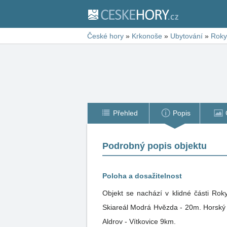
České hory
»
Krkonoše
»
Ubytování
»
Roky
Přehled
Popis
Podrobný popis objektu
Poloha a dosažitelnost
Objekt se nachází v klidné části Rok
Skiareál Modrá Hvězda - 20m. Horský r
Aldrov - Vítkovice 9km.