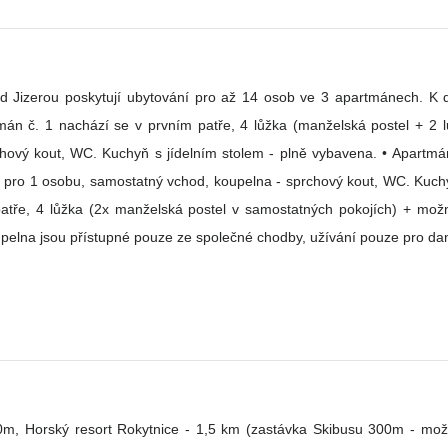
 Jizerou poskytují ubytování pro až 14 osob ve 3 apartmánech. K di
chyň s jídelním stolem - plně vybavena. • Apartmán č. 2 nachází se v přízemí objektu, 4
ky pro 1 osobu, samostatný vchod, koupelna - sprchový kout, WC. Kuchy
tře, 4 lůžka (2x manželská postel v samostatných pokojích) + možno
upelna jsou přístupné pouze ze společné chodby, užívání pouze pro d
orský resort Rokytnice - 1,5 km (zastávka Skibusu 300m - možno dojet i na 