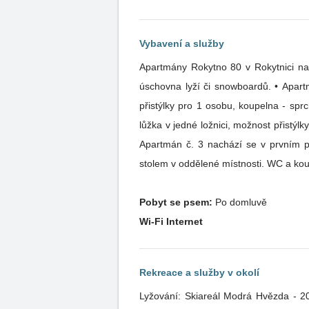
Vybavení a služby
Apartmány Rokytno 80 v Rokytnici nad
úschovna lyží či snowboardů. • Apartmán č. 1 nachází se v prvním patře, 4 lůžka (manželská postel + 2 lůžka v oddělené místnosti) + možnost
přistýlky pro 1 osobu, koupelna - sprchový kout, WC. Ku
lůžka v jedné ložnici, možnost přistýl
Apartmán č. 3 nachází se v prvním pa
stolem v oddělené místnosti. WC a ko
Pobyt se psem:
Po domluvě
Wi-Fi Internet
Rekreace a služby v okolí
Lyžování: Skiareál Modrá Hvězda - 20m, H