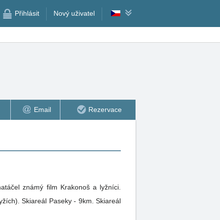
Přihlásit
Nový uživatel
Email
Rezervace
atáčel známý film Krakonoš a lyžníci.
žích). Skiareál Paseky - 9km. Skiareál