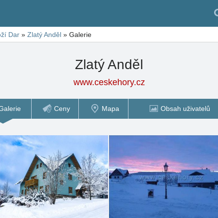
ží Dar
»
Zlatý Anděl
»
Galerie
Zlatý Anděl
www.ceskehory.cz
Galerie
Ceny
Mapa
Obsah uživatelů