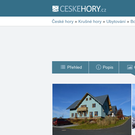
České hory
»
Krušné hory
»
Ubytování
»
Bo
Přehled
Popis