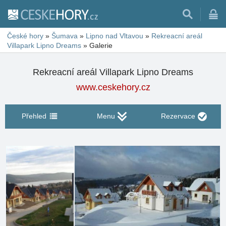
České hory
»
Šumava
»
Lipno nad Vltavou
»
Rekreacní areál
Villapark Lipno Dreams
»
Galerie
Rekreacní areál Villapark Lipno Dreams
www.ceskehory.cz
Přehled
Menu
Rezervace