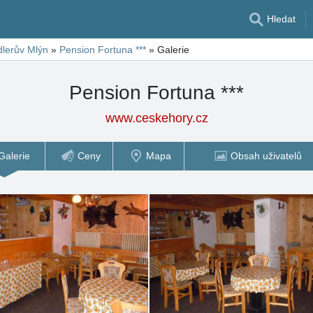
Hledat
dlerův Mlýn
»
Pension Fortuna ***
»
Galerie
Pension Fortuna ***
www.ceskehory.cz
Galerie
Ceny
Mapa
Obsah uživatelů