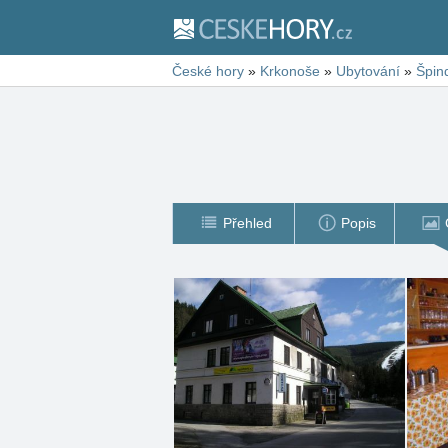
České hory
»
Krkonoše
»
Ubytování
»
Špin
Přehled
Popis