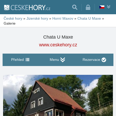
České hory
»
Jizerské hory
»
Horní Maxov
»
Chata U Maxe
»
Galerie
Chata U Maxe
www.ceskehory.cz
Přehled
Menu
Rezervace