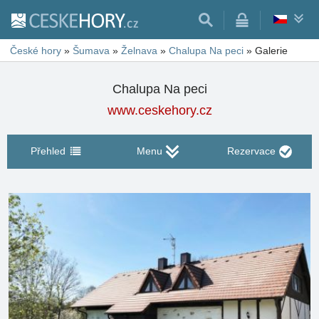
České hory
»
Šumava
»
Želnava
»
Chalupa Na peci
»
Galerie
Chalupa Na peci
www.ceskehory.cz
Přehled
Menu
Rezervace