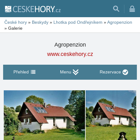
České hory
»
Beskydy
»
Lhotka pod Ondřejníkem
»
Agropenzion
»
Galerie
Agropenzion
www.ceskehory.cz
Přehled
Menu
Rezervace