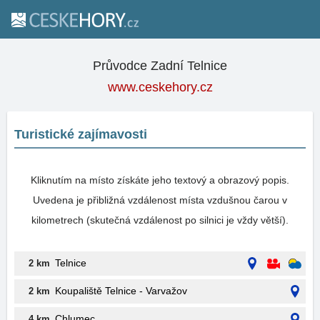
Průvodce Zadní Telnice
www.ceskehory.cz
Turistické zajímavosti
Kliknutím na místo získáte jeho textový a obrazový popis.
Uvedena je přibližná vzdálenost místa vzdušnou čarou v
kilometrech (skutečná vzdálenost po silnici je vždy větší).
Telnice
2 km
Koupaliště Telnice - Varvažov
2 km
Chlumec
4 km