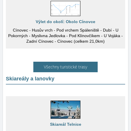
Výlet do okolí: Okolo Cínovce
Cínovec - Husův vrch - Pod vrchem Spáleniště - Dubí - U
Pokorných - Myslivna Jedlovka - Pod Klínovčíkem - U Vojáka -
Zadní Cínovec - Cínovec (celkem 21,0km)
Všechny turistické trasy
Skiareály a lanovky
Skiareál Telnice