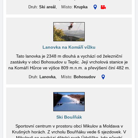
Druh:
Ski areál
,
Místo:
Krupka
Lanovka na Komáří vížku
Tato lanovka je 2348 m dlouhá a vychází od železniční
zastávky v obci Bohosudov u Teplic. Její vrcholová stanice je
na Komáří Hůrce ve výšce 809 m.n.m. a převýšení činí 482 m.
Druh:
Lanovka
,
Místo:
Bohosudov
Ski Bouřňák
Sportovní centrum v prostoru obcí Mikulov a Moldava v
Krušných horách. Z vrcholu Bouřňáku vede 6 sjezdovek. V
Mikulově se nachází dětský svah Údolíčko, kde působí