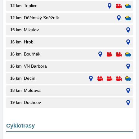
Teplice
12 km
Děčínský Sněžník
12 km
Mikulov
15 km
Hrob
16 km
Bouřňák
16 km
VN Barbora
16 km
Děčín
16 km
Moldava
18 km
Duchcov
19 km
Cyklotrasy