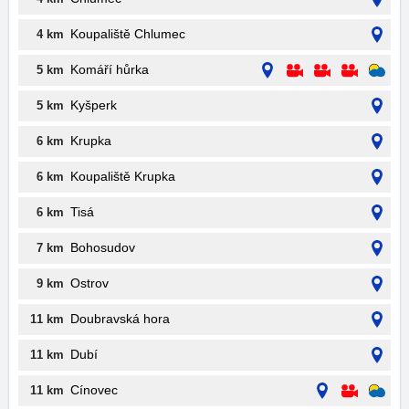
Koupaliště Chlumec
4 km
Komáří hůrka
5 km
Kyšperk
5 km
Krupka
6 km
Koupaliště Krupka
6 km
Tisá
6 km
Bohosudov
7 km
Ostrov
9 km
Doubravská hora
11 km
Dubí
11 km
Cínovec
11 km