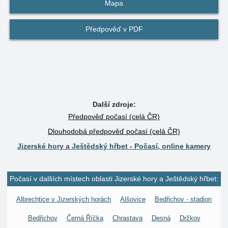
Mapa
Předpověď v PDF
Další zdroje:
Předpověď počasí (celá ČR)
Dlouhodobá předpověď počasí (celá ČR)
Jizerské hory a Ještědský hřbet - Počasí, online kamery
Počasí v dalších místech oblasti Jizerské hory a Ještědský hřbet:
Albrechtice v Jizerských horách
Alšovice
Bedřichov - stadion
Bedřichov
Černá Říčka
Chrastava
Desná
Držkov