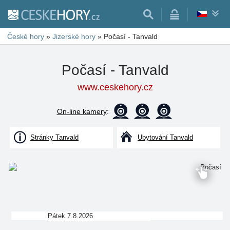
České hory
»
Jizerské hory
»
Počasí - Tanvald
Počasí - Tanvald
www.ceskehory.cz
On-line kamery
:
Stránky Tanvald
Ubytování Tanvald
Pátek 7.8.2026