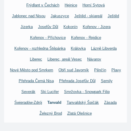
Frýdlant v Čechách
Hejnice
Horní Sytová
Jablonec nad Nisou
Jakuszyce
Ještěd - skiareál
Ještěd
Jizerka
Josefův Důl
Kokonín
Kořenov - Jizera
Kořenov - Příchovice
Kořenov - Rejdice
Kořenov - rozhledna Štěpánka
Královka
Lázně Libverda
Liberec
Liberec, areál Vesec
Návarov
Nové Město pod Smrkem
Obří sud Javorník
Pěnčín
Plavy
Přehrada Černá Nisa
Přehrada Josefův Důl
Semily
Severák
Ski Lucifer
Smržovka - Snowpark Filip
Świeradów-Zdrój
Tanvald
Tanvaldský Špičák
Zásada
Železný Brod
Zlatá Olešnice