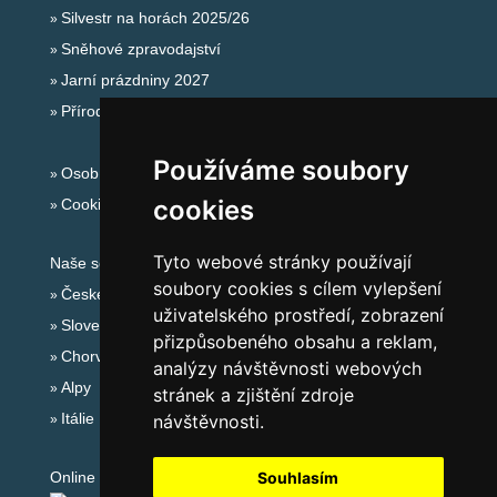
Silvestr na horách 2025/26
Sněhové zpravodajství
Jarní prázdniny 2027
Přírodní koupaliště
Používáme soubory
Osobní údaje
cookies
Cookies
Tyto webové stránky používají
Naše servery:
soubory cookies s cílem vylepšení
České hory
uživatelského prostředí, zobrazení
Slovenské hory
přizpůsobeného obsahu a reklam,
Chorvatsko
analýzy návštěvnosti webových
Alpy
stránek a zjištění zdroje
Itálie
návštěvnosti.
Online audit:
Souhlasím