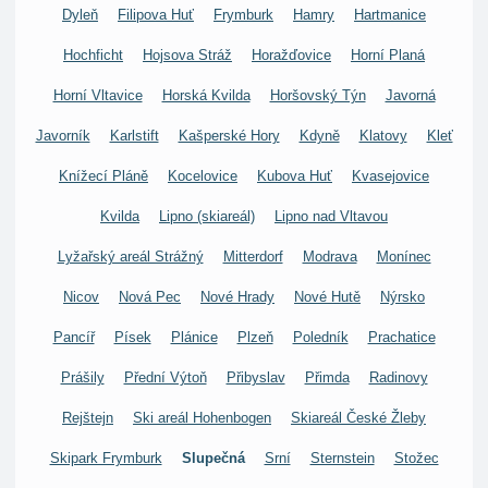
Dyleň
Filipova Huť
Frymburk
Hamry
Hartmanice
Hochficht
Hojsova Stráž
Horažďovice
Horní Planá
Horní Vltavice
Horská Kvilda
Horšovský Týn
Javorná
Javorník
Karlstift
Kašperské Hory
Kdyně
Klatovy
Kleť
Knížecí Pláně
Kocelovice
Kubova Huť
Kvasejovice
Kvilda
Lipno (skiareál)
Lipno nad Vltavou
Lyžařský areál Strážný
Mitterdorf
Modrava
Monínec
Nicov
Nová Pec
Nové Hrady
Nové Hutě
Nýrsko
Pancíř
Písek
Plánice
Plzeň
Poledník
Prachatice
Prášily
Přední Výtoň
Přibyslav
Přimda
Radinovy
Rejštejn
Ski areál Hohenbogen
Skiareál České Žleby
Skipark Frymburk
Slupečná
Srní
Sternstein
Stožec