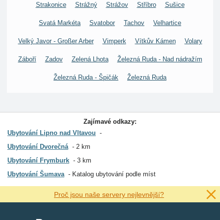
Strakonice
Strážný
Strážov
Stříbro
Sušice
Svatá Markéta
Svatobor
Tachov
Velhartice
Velký Javor - Großer Arber
Vimperk
Vítkův Kámen
Volary
Záboří
Zadov
Zelená Lhota
Železná Ruda - Nad nádražím
Železná Ruda - Špičák
Železná Ruda
Zajímavé odkazy:
Ubytování Lipno nad Vltavou
Ubytování Dvorečná
2 km
Ubytování Frymburk
3 km
Ubytování Šumava
Katalog ubytování podle míst
Proč jsou naše servery nejlevnější?