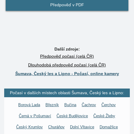
Předpověď v PDF
Další zdroje:
Předpověď počasí (celá ČR)
Dlouhodobá předpověď počasí (celá ČR)
Šumava, Český les a Lipno - Počasí, online kamery
Počasí v dalších místech oblasti Šumava, Český les a Lipno:
Borová Lada
Březník
Bučina
Čachrov
Čerchov
Černá v Pošumaví
České Budějovice
České Žleby
Český Krumlov
Churáňov
Dolní Vltavice
Domažlice