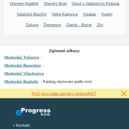
Uherské Hradiště
Uherský Brod
Újezd u Valašských Klobouk
Valašské Meziříčí
Velké Karlovice
Visalaje
Vsetín
Zašová
Žermanice
Zlatník - Biocel
Zlín
Zajímavé odkazy:
Ubytování Tošovice
Ubytování Bezuchov
Ubytování Všechovice
Ubytování Beskydy
Katalog ubytování podle míst
Proč jsou naše servery nejlevnější?
Kontakt