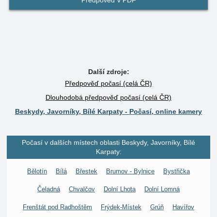
Předpověď v PDF
Další zdroje:
Předpověď počasí (celá ČR)
Dlouhodobá předpověď počasí (celá ČR)
Beskydy, Javorníky, Bílé Karpaty - Počasí, online kamery
Počasí v dalších místech oblasti Beskydy, Javorníky, Bílé
Karpaty:
Bělotín
Bílá
Břestek
Brumov - Bylnice
Bystřička
Čeladná
Chvalčov
Dolní Lhota
Dolní Lomná
Frenštát pod Radhoštěm
Frýdek-Místek
Grúň
Havířov