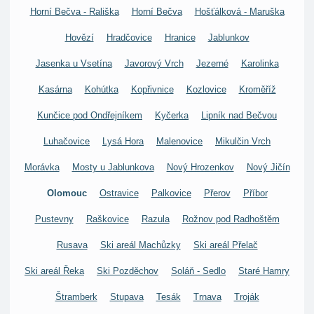
Horní Bečva - Rališka
Horní Bečva
Hošťálková - Maruška
Hovězí
Hradčovice
Hranice
Jablunkov
Jasenka u Vsetína
Javorový Vrch
Jezerné
Karolinka
Kasárna
Kohútka
Kopřivnice
Kozlovice
Kroměříž
Kunčice pod Ondřejníkem
Kyčerka
Lipník nad Bečvou
Luhačovice
Lysá Hora
Malenovice
Mikulčin Vrch
Morávka
Mosty u Jablunkova
Nový Hrozenkov
Nový Jičín
Olomouc
Ostravice
Palkovice
Přerov
Příbor
Pustevny
Raškovice
Razula
Rožnov pod Radhoštěm
Rusava
Ski areál Machůzky
Ski areál Přelač
Ski areál Řeka
Ski Pozděchov
Soláň - Sedlo
Staré Hamry
Štramberk
Stupava
Tesák
Trnava
Troják