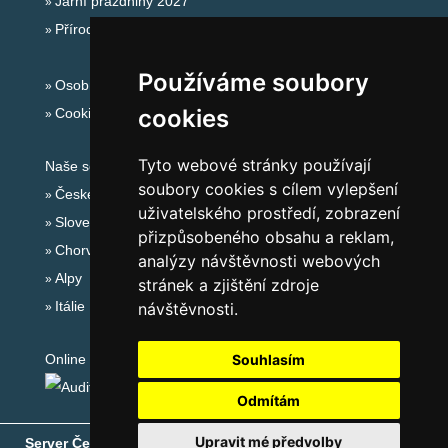
Jarní prázdniny 2027
Přírodní koupaliště
Používáme soubory
Osobní údaje
cookies
Cookies
Tyto webové stránky používají
Naše servery:
soubory cookies s cílem vylepšení
České hory
uživatelského prostředí, zobrazení
Slovenské hory
přizpůsobeného obsahu a reklam,
Chorvatsko
analýzy návštěvnosti webových
Alpy
stránek a zjištění zdroje
Itálie
návštěvnosti.
Online audit:
Souhlasím
Odmítám
Upravit mé předvolby
Server České hory
® - Copyright © 1999-2026
eProgress s.r.o.