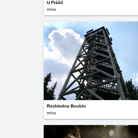
U Prášil
míra
Rozhledna Boubín
míra