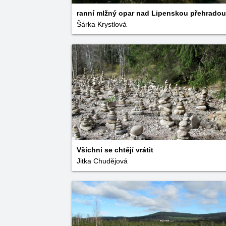
ranní mlžný opar nad Lipenskou přehradou
Šárka Krystlová
Všichni se chtějí vrátit
Jitka Chudějová