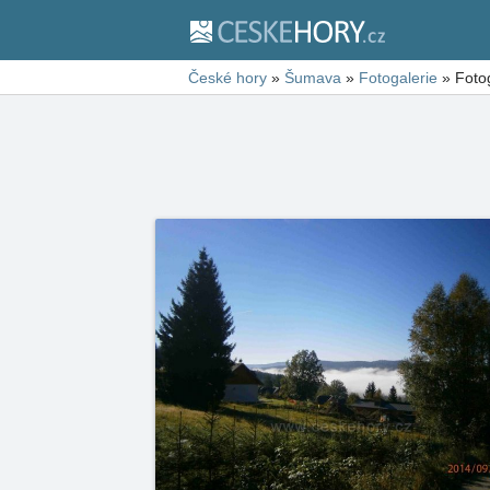
České hory
»
Šumava
»
Fotogalerie
»
Foto