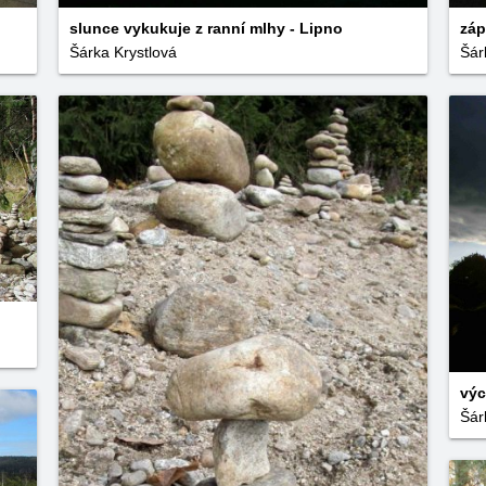
slunce vykukuje z ranní mlhy - Lipno
záp
Šárka Krystlová
Šár
výc
Šár