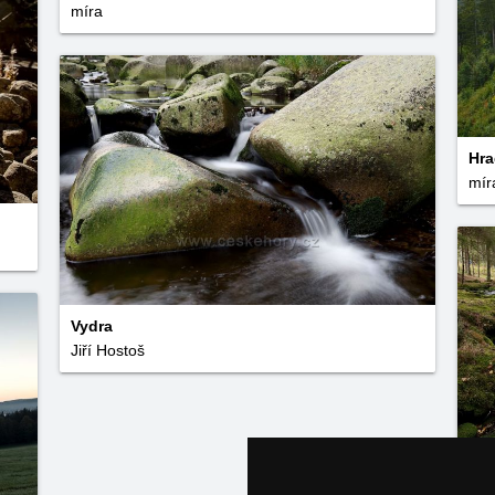
míra
Hra
mír
Vydra
Jiří Hostoš