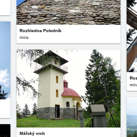
Rozhledna Poledník
míra
Roz
mír
Mářský vrch