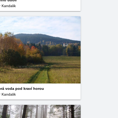
čino údolí
r Kandalik
rá voda pod kraví horou
r Kandalik