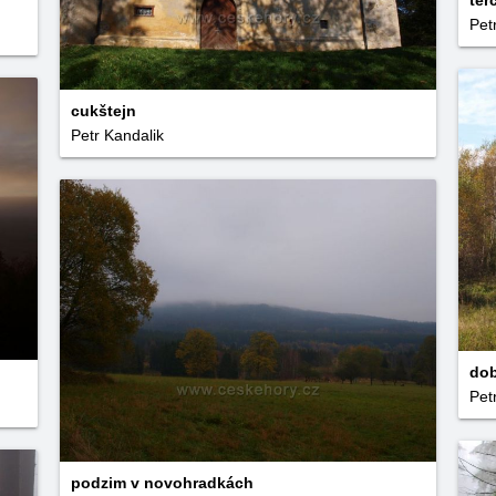
ter
Pet
cukštejn
Petr Kandalik
dob
Pet
podzim v novohradkách