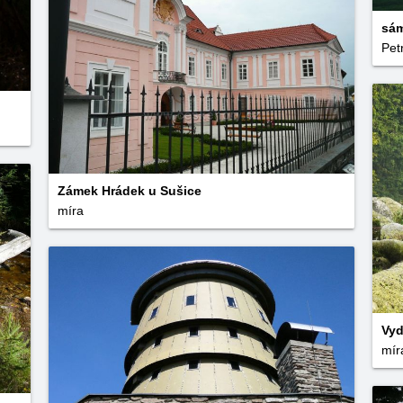
sám
Pet
Zámek Hrádek u Sušice
míra
Vyd
mír