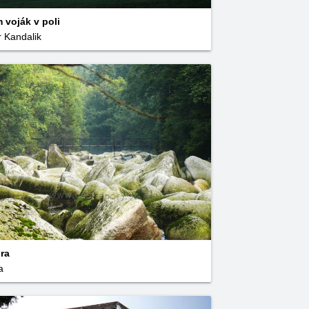
 voják v poli
r Kandalik
ra
a