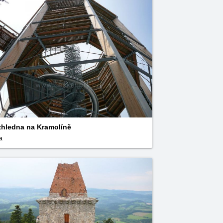
hledna na Kramolíně
a