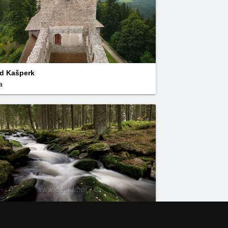
d Kašperk
a