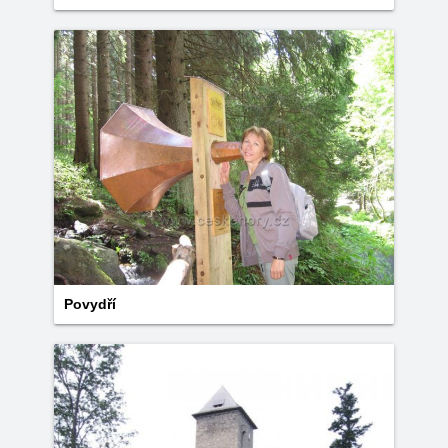
Povydří