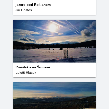
jezero pod Roklanem
Jiří Hostoš
Prášilsko na Šumavě
Lukáš Hlásek