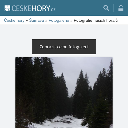
České hory
»
Šumava
»
Fotogalerie
»
Fotografie našich horalů
Zobrazit celou fotogalerii