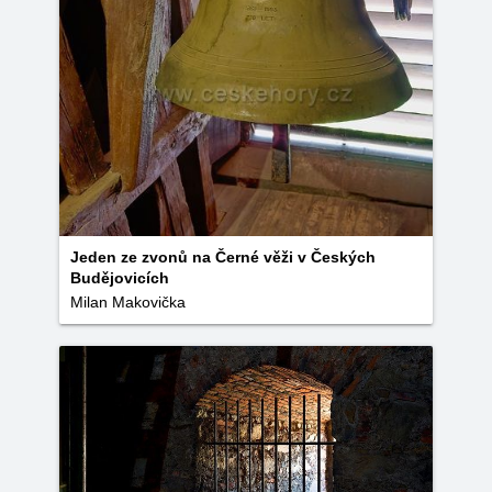
Jeden ze zvonů na Černé věži v Českých
Budějovicích
Milan Makovička