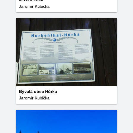
Jaromír Kubička
Bývalá obec Hůrka
Jaromír Kubička