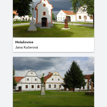
Holašovice
Jana Kučerová