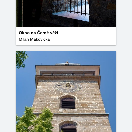
Okno na Černé věži
Milan Makovička