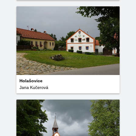
Holašovice
Jana Kučerová