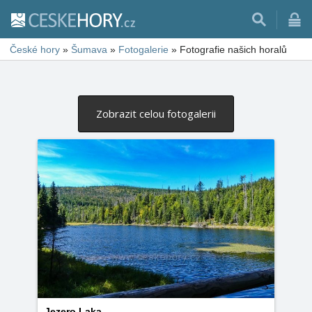
České hory
»
Šumava
»
Fotogalerie
»
Fotografie našich horalů
Zobrazit celou fotogalerii
Jezero Laka