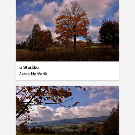
u Staráku
Jarek Harčarík