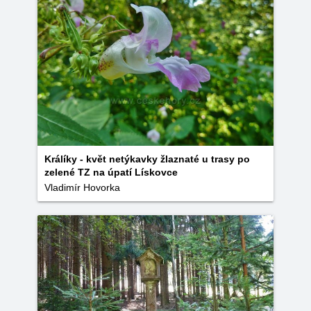
Králíky - květ netýkavky žlaznaté u trasy po
zelené TZ na úpatí Lískovce
Vladimír Hovorka