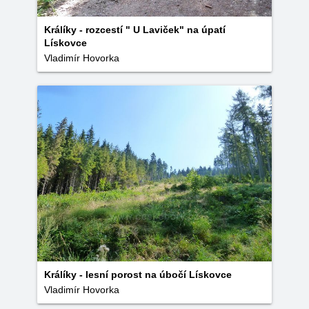
Králíky - rozcestí " U Laviček" na úpatí
Lískovce
Vladimír Hovorka
Králíky - lesní porost na úbočí Lískovce
Vladimír Hovorka