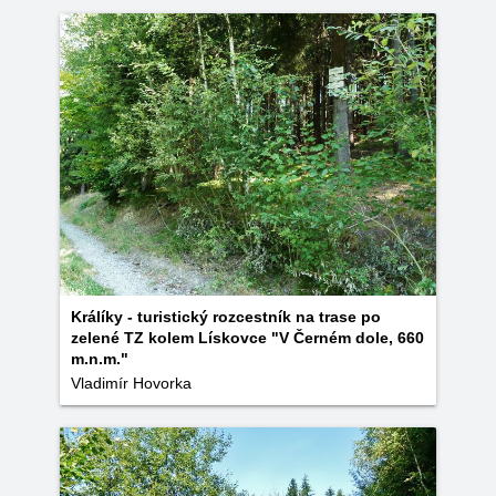
Králíky - turistický rozcestník na trase po
zelené TZ kolem Lískovce "V Černém dole, 660
m.n.m."
Vladimír Hovorka