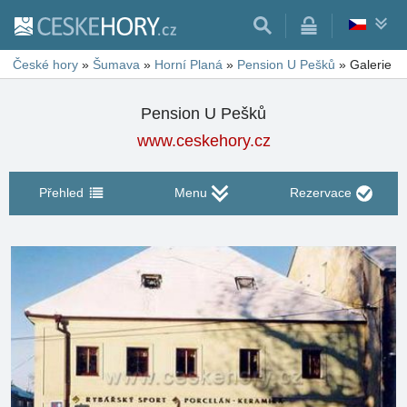
České hory
»
Šumava
»
Horní Planá
»
Pension U Pešků
»
Galerie
Pension U Pešků
www.ceskehory.cz
Přehled
Menu
Rezervace