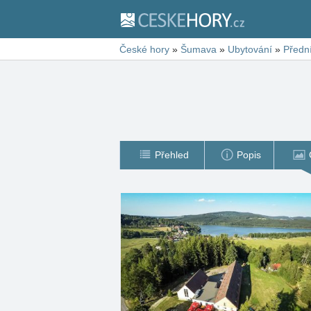
České hory
»
Šumava
»
Ubytování
»
Předn
Přehled
Popis