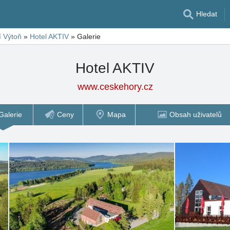
Hledat
í Výtoň
»
Hotel AKTIV
»
Galerie
Hotel AKTIV
www.ceskehory.cz
Galerie
Ceny
Mapa
Obsah uživatelů