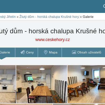
ský Jiřetín
»
Žlutý dům - horská chalupa Krušné hory
»
Galerie
utý dům - horská chalupa Krušné h
www.ceskehory.cz
Galerie
Ceny
Mapa
Obsah uživatelů