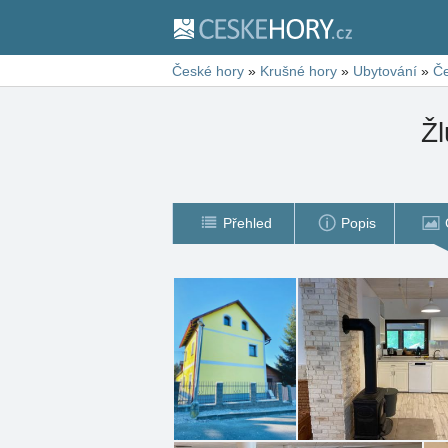
České hory
»
Krušné hory
»
Ubytování
»
Če
Žl
Přehled
Popis