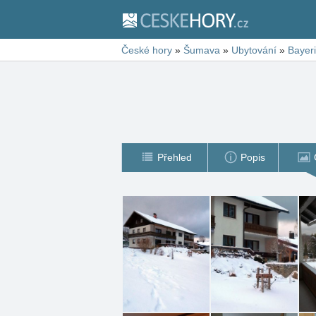
České hory
»
Šumava
»
Ubytování
»
Bayeri
Přehled
Popis