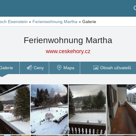
sch Eisenstein
»
Ferienwohnung Martha
»
Galerie
Ferienwohnung Martha
www.ceskehory.cz
Galerie
Ceny
Mapa
Obsah uživatelů