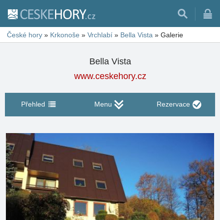
České hory
»
Krkonoše
»
Vrchlabí
»
Bella Vista
»
Galerie
Bella Vista
www.ceskehory.cz
Přehled
Menu
Rezervace