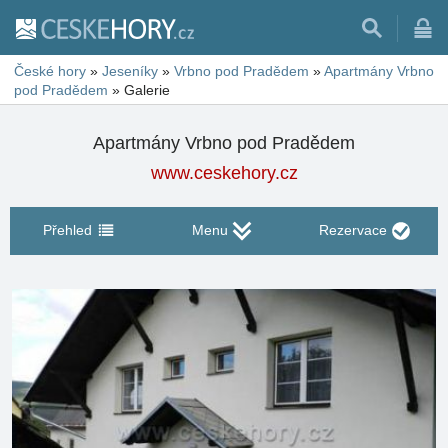
České hory
»
Jeseníky
»
Vrbno pod Pradědem
»
Apartmány Vrbno
pod Pradědem
»
Galerie
Apartmány Vrbno pod Pradědem
www.ceskehory.cz
Přehled
Menu
Rezervace