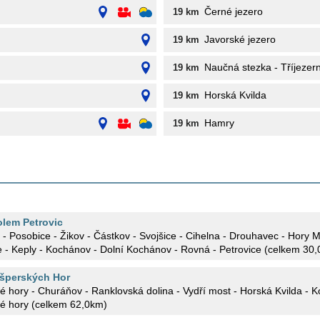
Černé jezero
19 km
Javorské jezero
19 km
Naučná stezka - Tříjezern
19 km
Horská Kvilda
19 km
Hamry
19 km
lem Petrovic
 - Posobice - Žikov - Částkov - Svojšice - Cihelna - Drouhavec - Hory 
e - Keply - Kochánov - Dolní Kochánov - Rovná - Petrovice (celkem 30
ašperských Hor
 hory - Churáňov - Ranklovská dolina - Vydří most - Horská Kvilda - Ko
é hory (celkem 62,0km)