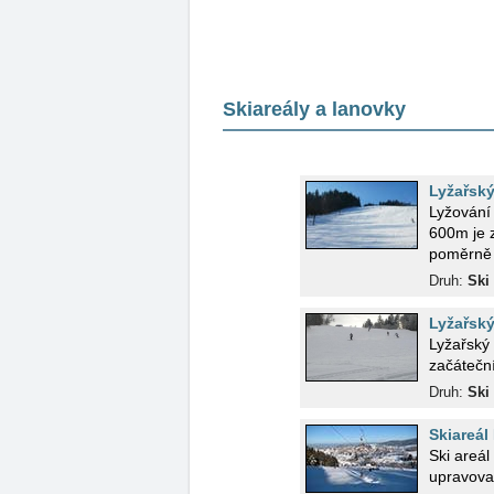
Skiareály a lanovky
Lyžařský
Lyžování 
600m je zajímavý s
poměrně p
Druh:
Ski 
Lyžařský
Lyžařský 
začáteční
Druh:
Ski 
Skiareál
Ski areál
upravova