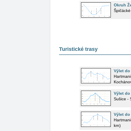
Okruh Ž
Špičácké
Turistické trasy
Výlet do
Hartmani
Kochánov
Výlet do
Sušice - 
Výlet do
Hartmanic
km)