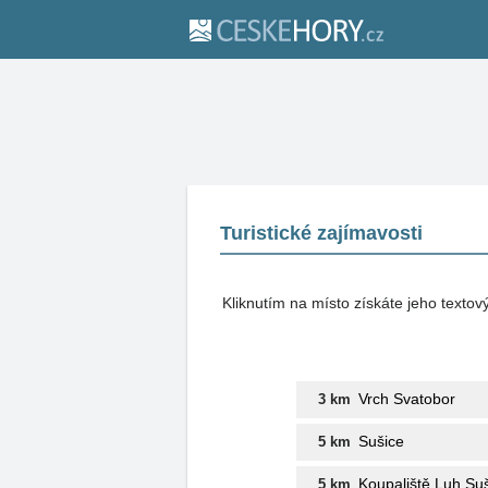
Turistické zajímavosti
Kliknutím na místo získáte jeho texto
Vrch Svatobor
3 km
Sušice
5 km
Koupaliště Luh Su
5 km