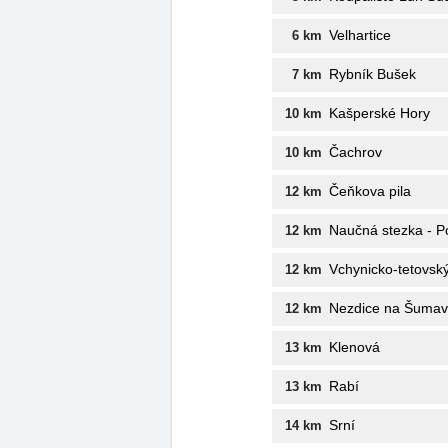
Velhartice
6 km
Rybník Bušek
7 km
Kašperské Hory
10 km
Čachrov
10 km
Čeňkova pila
12 km
Naučná stezka - P
12 km
Vchynicko-tetovsk
12 km
Nezdice na Šuma
12 km
Klenová
13 km
Rabí
13 km
Srní
14 km