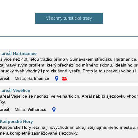
Všechny turistické trasy
 areál Hartmanice
s více než 40ti letou tradicí přímo v Šumavském středisku Hartmanice
vým profilem, který přechází od mírného sklonu, ideálního pro učení dětí až po
rudký svah vhodný i pro zkušené lyžaře. Proto je tou pravou volbou i 
areál
,
Místo:
Hartmanice
 areál Veselice
areál Veselice se nachází ve Velharticích. Areál nabízí sjezdovku vhod
ky.
areál
,
Místo:
Velhartice
 Kašperské Hory
 Kašperské Hory leží na jihovýchodním okraji stejnojmenného města a nabízí 
né a kompletně zasněžované sjezdovky.