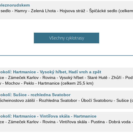
eleznorudskem
 sedlo - Hamry - Zelená Lhota - Hojsova stráž - Špičácké sedlo (celke
Všechny cyklotrasy
 okolí: Hartmanice - Vysoký hřbet, Hadí vrch a zpět
ce - Zámeček Karlov - Rovina - Vysoký hřbet - Staré Hutě - Zhůří - Po
 - Mochov - Peklo - Hartmanice (celkem 25,5 km)
 okolí: Sušice - rozhledna Svatobor
Scheinostovo zátiší - Rozhledna Svatobor - Úbočí Svatoboru - Sušice 
 okolí: Hartmanice - Vintířova skála - Hartmanice
e - Zámeček Karlov - Rovina - Vintířova skála - Pustina - Dobrá voda 