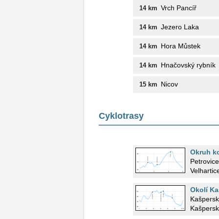
Vrch Pancíř
14 km
Jezero Laka
14 km
Hora Můstek
14 km
Hnačovský rybník
14 km
Nicov
15 km
Cyklotrasy
Okruh ko
Petrovice
Velhartic
Okolí K
Kašperské
Kašpersk