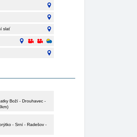
í slať
Matky Boží - Drouhavec -
,0km)
rýtko - Srní - Radešov -