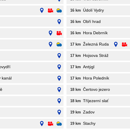
Údolí Vydry
16 km
Obří hrad
16 km
Hora Debrník
16 km
Železná Ruda
17 km
Hojsova Stráž
17 km
ovydří
Antýgl
17 km
ý kanál
Hora Poledník
17 km
vě
Čertovo jezero
18 km
Tříjezerní slať
18 km
Zadov
19 km
Stachy
19 km