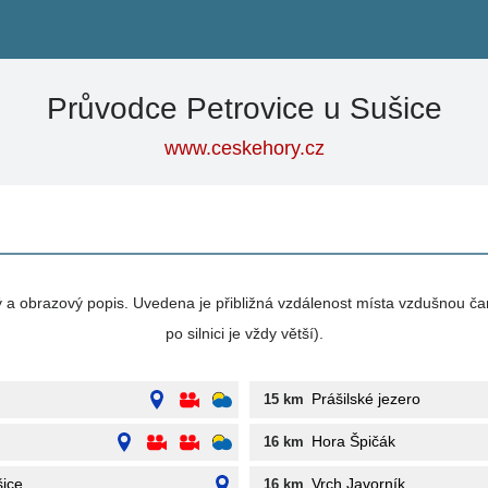
Průvodce Petrovice u Sušice
www.ceskehory.cz
vý a obrazový popis. Uvedena je přibližná vzdálenost místa vzdušnou ča
po silnici je vždy větší).
Prášilské jezero
15 km
Hora Špičák
16 km
šice
Vrch Javorník
16 km