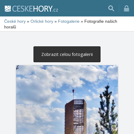
České hory
»
Orlické hory
»
Fotogalerie
»
Fotografie našich
horalů
Zobrazit celou fotogalerii