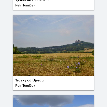
Vyskeř od Libošovic
Petr Tomíček
Trosky od Újezdu
Petr Tomíček