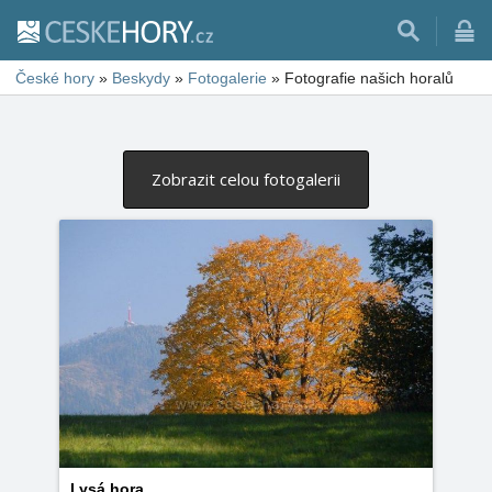
České hory
»
Beskydy
»
Fotogalerie
»
Fotografie našich horalů
Zobrazit celou fotogalerii
Lysá hora