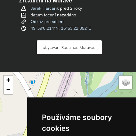
Zrcadlení na Moravě
Jarek Harčarík
před 2 roky
datum focení nezadáno
Odkaz pro sdílení
49°59'0.214"N, 16°53'22.352"E
ubytování Ruda nad Moravou
+
−
Používáme soubory
cookies