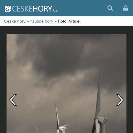
České hory
»
Krušné hory
»
Foto: Vrtule.