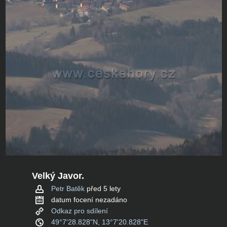
Velký Javor.
Petr Batěk
před 5 lety
datum focení nezadáno
Odkaz pro sdílení
49°7'28.828"N, 13°7'20.828"E