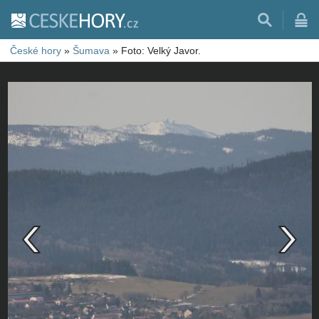
České hory
»
Šumava
»
Foto: Velký Javor.