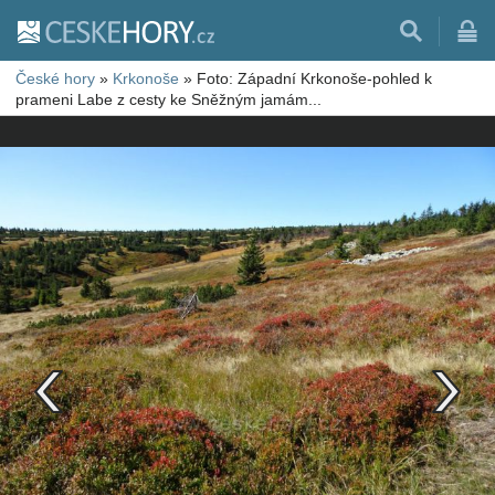
České hory
»
Krkonoše
»
Foto: Západní Krkonoše-pohled k
prameni Labe z cesty ke Sněžným jamám...