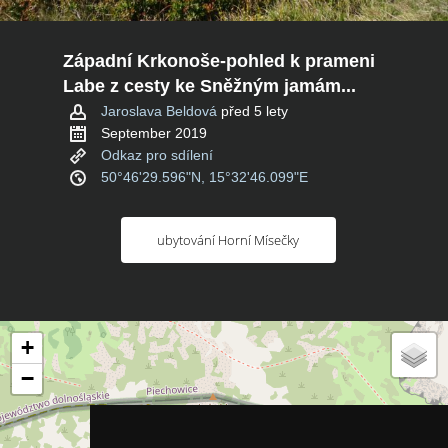
Západní Krkonoše-pohled k prameni
Labe z cesty ke Sněžným jamám...
Jaroslava Beldová
před 5 lety
September 2019
Odkaz pro sdílení
50°46'29.596"N, 15°32'46.099"E
ubytování Horní Mísečky
+
−