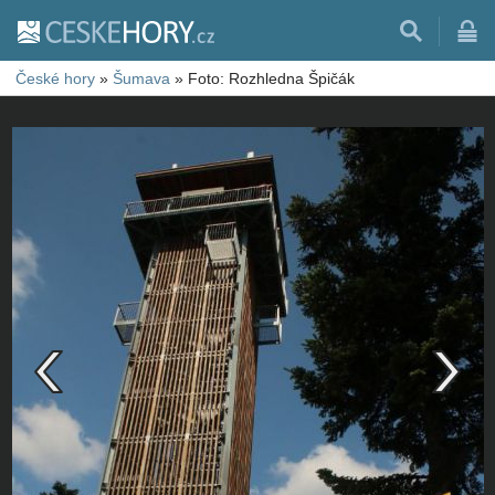
České hory
»
Šumava
»
Foto: Rozhledna Špičák