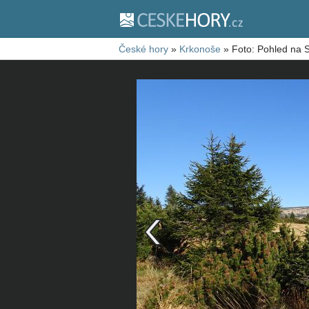
České hory
»
Krkonoše
»
Foto: Pohled na