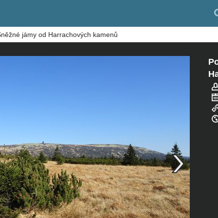
 Sněžné jámy od Harrachových kamenů
Po
H