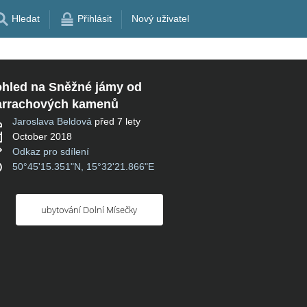
Hledat
Přihlásit
Nový uživatel
hled na Sněžné jámy od
arrachových kamenů
Jaroslava Beldová
před 7 lety
October 2018
Odkaz pro sdílení
50°45'15.351"N, 15°32'21.866"E
ubytování Dolní Mísečky