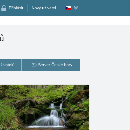
Přihlásit
Nový uživatel
ů
živatelů
Server České hory