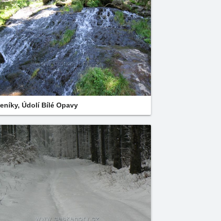
eníky, Údolí Bílé Opavy