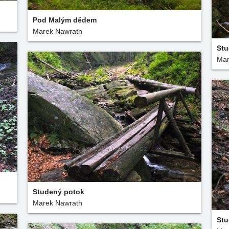
Pod Malým dědem
Marek Nawrath
Stu
Mar
Studený potok
Marek Nawrath
Stu