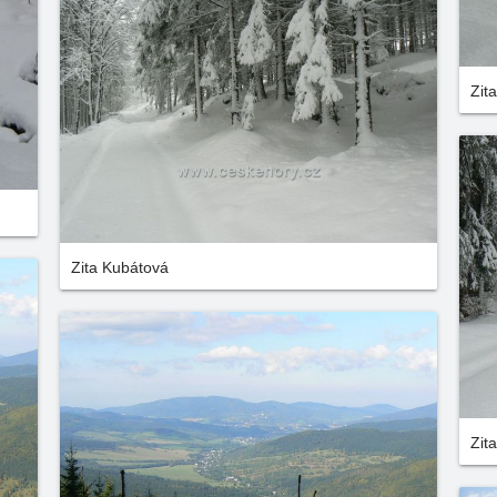
Zit
Zita Kubátová
Zit