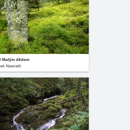
d Malým dědem
ek Nawrath