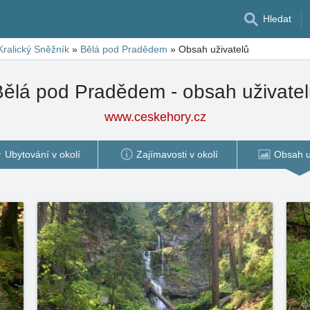
Hledat
Kralický Sněžník
»
Bělá pod Pradědem
»
Obsah uživatelů
Bělá pod Pradědem - obsah uživatel
www.ceskehory.cz
Ubytování v okolí
Zajímavosti v okolí
Obsah u