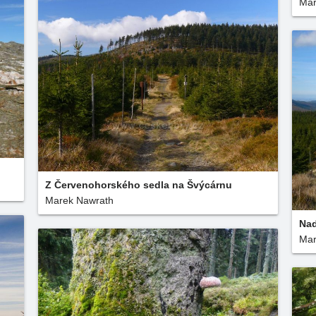
Mar
Z Červenohorského sedla na Švýcárnu
Marek Nawrath
Nad
Mar