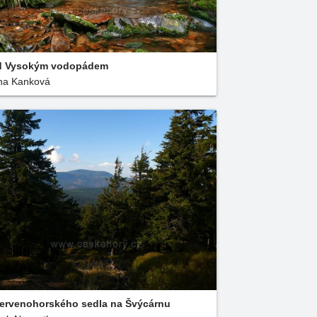
d Vysokým vodopádem
na Kanková
ervenohorského sedla na Švýcárnu