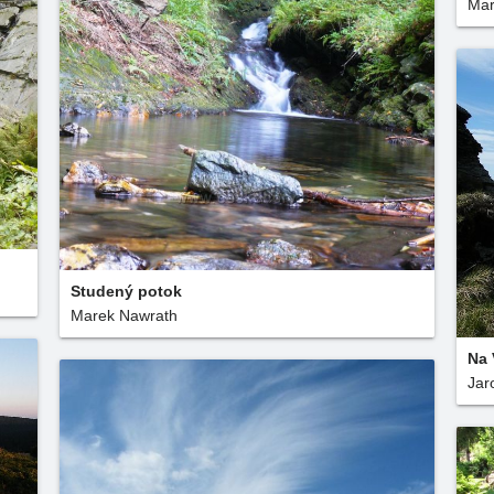
Mar
Studený potok
Marek Nawrath
Na 
Jar