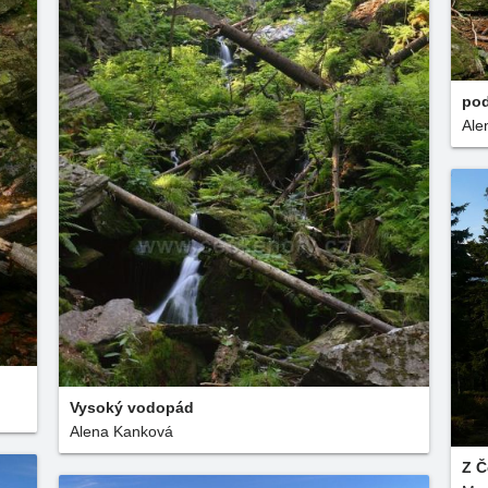
po
Ale
Vysoký vodopád
Alena Kanková
Z Č