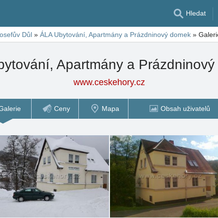
Hledat
osefův Důl
»
ÁLA Ubytování, Apartmány a Prázdninový domek
»
Galeri
ytování, Apartmány a Prázdninov
www.ceskehory.cz
Galerie
Ceny
Mapa
Obsah uživatelů