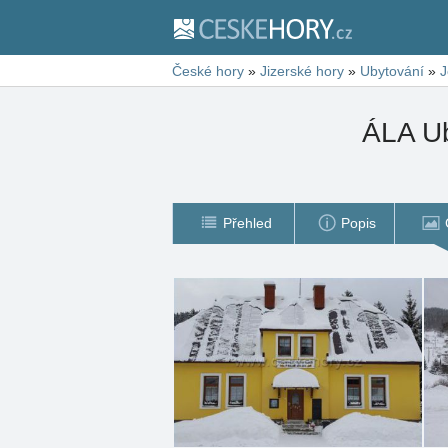
České hory
»
Jizerské hory
»
Ubytování
»
J
ÁLA Ub
Přehled
Popis