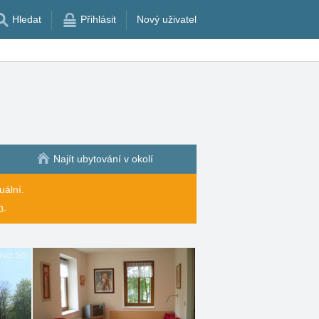
Hledat
Přihlásit
Nový uživatel
Najít ubytování v okolí
uální.
h
.