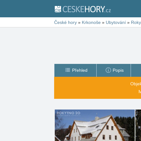
České hory
»
Krkonoše
»
Ubytování
»
Roky
Přehled
Popis
Objek
M