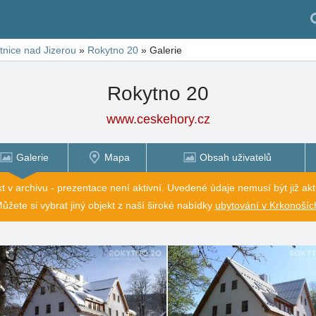
tnice nad Jizerou
»
Rokytno 20
»
Galerie
Rokytno 20
www.ceskehory.cz
Galerie
Mapa
Obsah uživatelů
t v archivu - prezentace není aktivní. Uvedené údaje nemusí být již akt
ůžete si vybrat jiný objekt z naší široké nabídky
ubytování v Krkonošíc