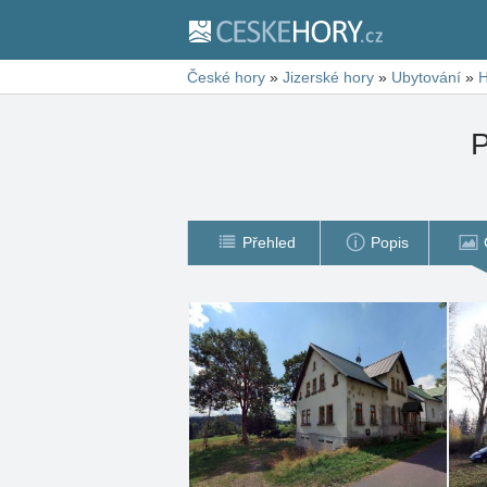
České hory
»
Jizerské hory
»
Ubytování
»
H
P
Přehled
Popis