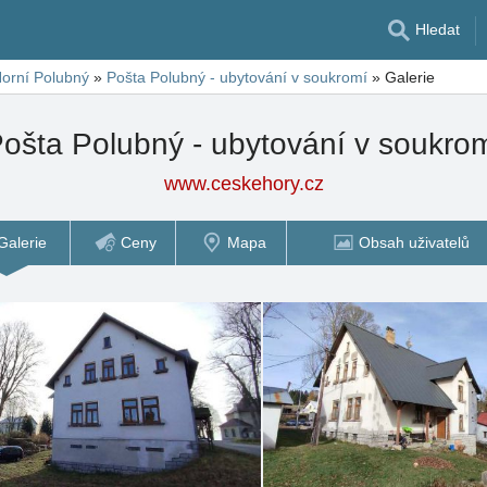
Hledat
orní Polubný
»
Pošta Polubný - ubytování v soukromí
»
Galerie
ošta Polubný - ubytování v soukro
www.ceskehory.cz
Galerie
Ceny
Mapa
Obsah uživatelů