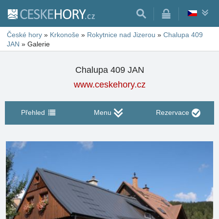
České hory
»
Krkonoše
»
Rokytnice nad Jizerou
»
Chalupa 409
JAN
»
Galerie
Chalupa 409 JAN
www.ceskehory.cz
Přehled
Menu
Rezervace