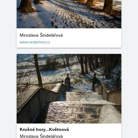
Miroslava Šindelářová
www.ceskehory.cz
Krušné hory...Květnová
Miroslava Šindelářová