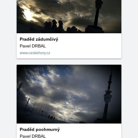
Praděd zádumčivý
Pavel DRBAL
www.ceskehory.cz
Praděd pochmurný
Pavel DRBAL