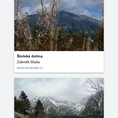
Štolská dolina
Zdeněk Maša
www.slovenske.cz