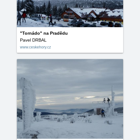
"Tornádo" na Pradědu
Pavel DRBAL
www.ceskehory.cz