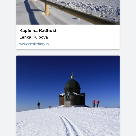
Kaple na Radhošti
Lenka Kulpová
www.ceskehory.cz