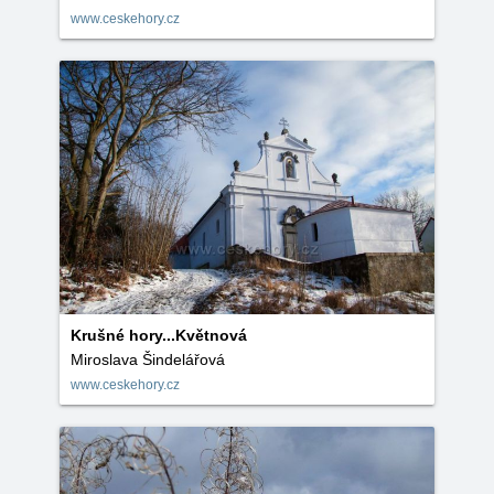
www.ceskehory.cz
Krušné hory...Květnová
Miroslava Šindelářová
www.ceskehory.cz