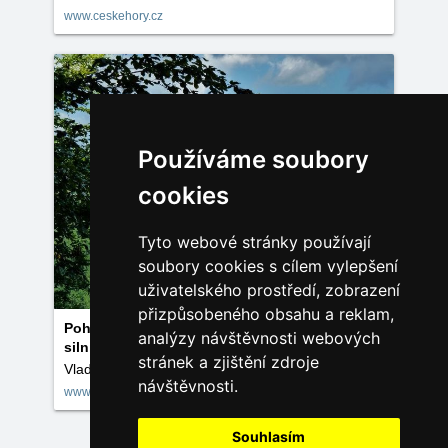
www.ceskehory.cz
Používáme soubory
cookies
Tyto webové stránky používají
soubory cookies s cílem vylepšení
uživatelského prostředí, zobrazení
přizpůsobeného obsahu a reklam,
Pohled na větrné elektrárny v Ostružné ze
analýzy návštěvnosti webových
silničky od Banjaluky na Volskou louku
stránek a zjištění zdroje
Vladimír Hovorka
návštěvnosti.
www.ceskehory.cz
Souhlasím
Načíst další fotky