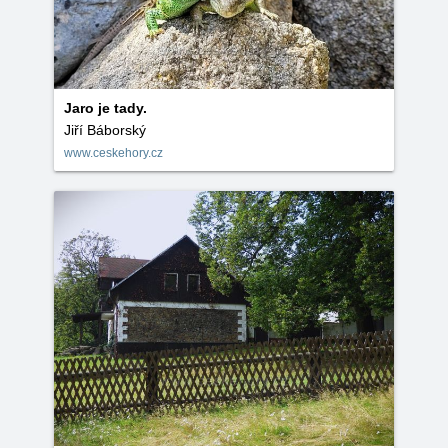
Jaro je tady.
Jiří Báborský
www.ceskehory.cz