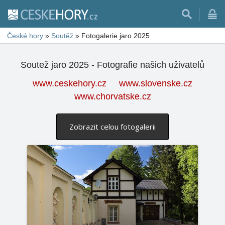
České hory
»
Soutěž
»
Fotogalerie jaro 2025
Soutež jaro 2025 - Fotografie našich uživatelů
www.ceskehory.cz
www.slovenske.cz
www.chorvatske.cz
Zobrazit celou fotogalerii