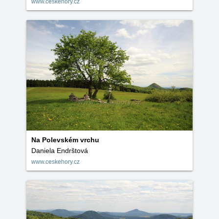
www.ceskehory.cz
Na Polevském vrchu
Daniela Endrštová
www.ceskehory.cz