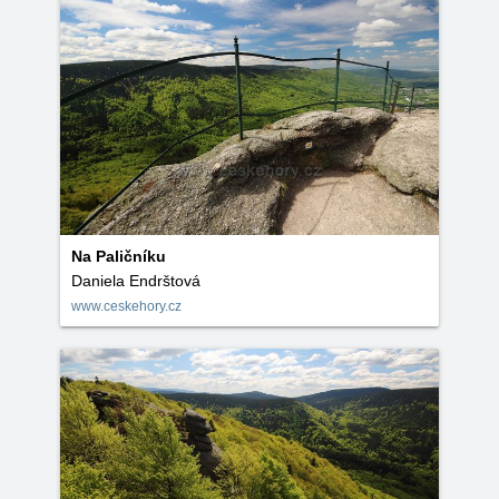
Na Paličníku
Daniela Endrštová
www.ceskehory.cz