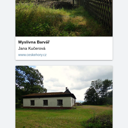
Myslivna Barvář
Jana Kučerová
www.ceskehory.cz