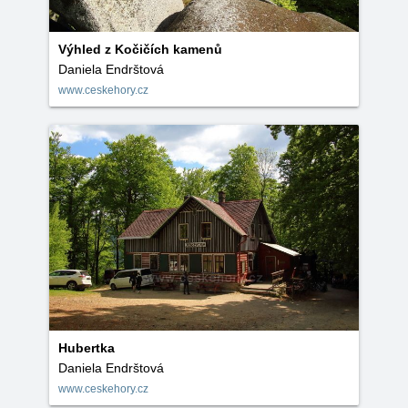
Výhled z Kočičích kamenů
Daniela Endrštová
www.ceskehory.cz
Hubertka
Daniela Endrštová
www.ceskehory.cz