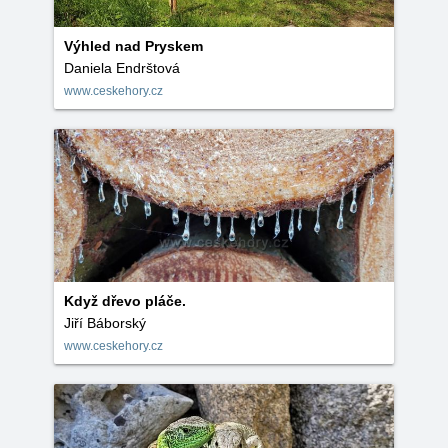
Výhled nad Pryskem
Daniela Endrštová
www.ceskehory.cz
Když dřevo pláče.
Jiří Báborský
www.ceskehory.cz