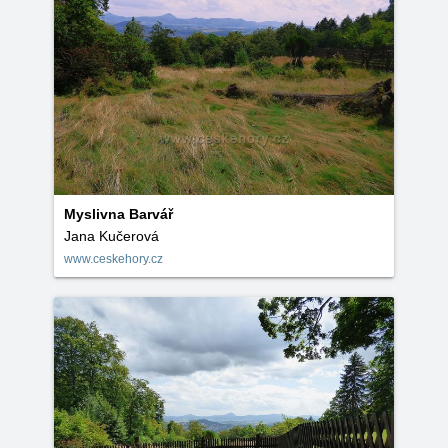
Myslivna Barvář
Jana Kučerová
www.ceskehory.cz