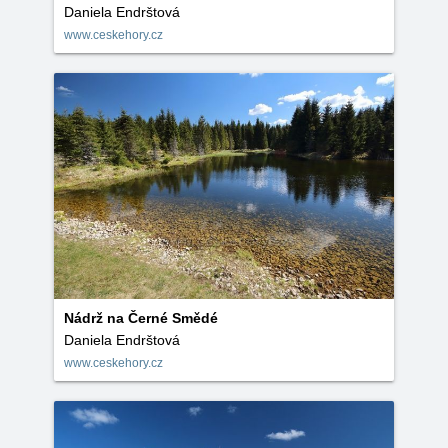
Daniela Endrštová
www.ceskehory.cz
Nádrž na Černé Smědé
Daniela Endrštová
www.ceskehory.cz