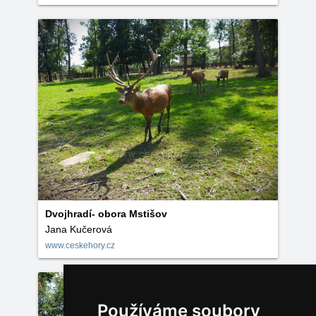
Dvojhradí- obora Mstišov
Jana Kučerová
www.ceskehory.cz
Používáme soubory