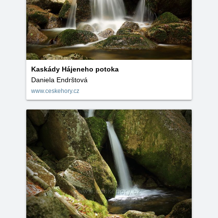
Kaskády Hájeneho potoka
Daniela Endrštová
www.ceskehory.cz