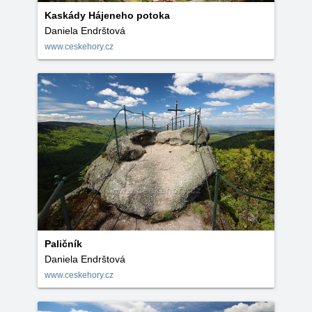
Kaskády Hájeneho potoka
Daniela Endrštová
www.ceskehory.cz
Paličník
Daniela Endrštová
www.ceskehory.cz