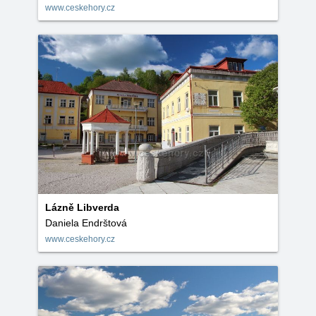
www.ceskehory.cz
Lázně Libverda
Daniela Endrštová
www.ceskehory.cz