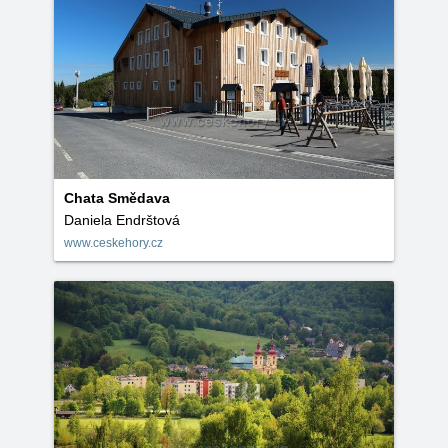
Chata Smědava
Daniela Endrštová
www.ceskehory.cz