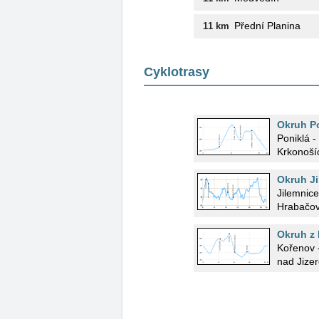
Přední Planina
11 km
Cyklotrasy
Okruh P
Poniklá -
Krkonoší
Okruh Ji
Jilemnice penzionu U Lab
Hrabačov
Okruh z 
Kořenov 
nad Jize