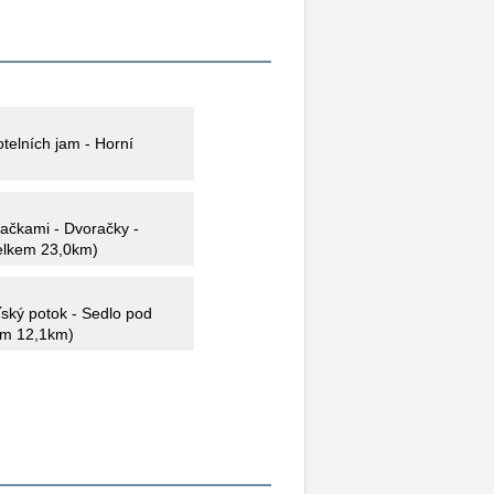
telních jam - Horní
ačkami - Dvoračky -
celkem 23,0km)
ťský potok - Sedlo pod
kem 12,1km)