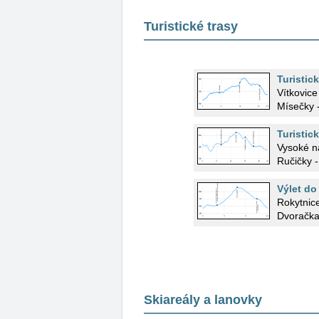
Turistické trasy
Turistic
Vítkovice
Mísečky 
Turistic
Vysoké n
Ručičky -
Výlet do
Rokytnice
Dvoračkam
Skiareály a lanovky