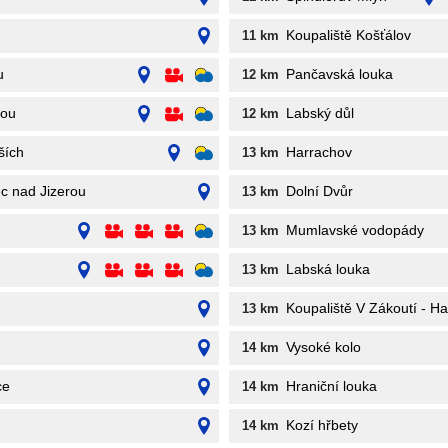
Koupaliště Košťálov
11 km
u
Pančavská louka
12 km
rou
Labský důl
12 km
ších
Harrachov
13 km
ec nad Jizerou
Dolní Dvůr
13 km
Mumlavské vodopády
13 km
Labská louka
13 km
Koupaliště V Zákoutí - H
13 km
Vysoké kolo
14 km
ce
Hraniční louka
14 km
Kozí hřbety
14 km