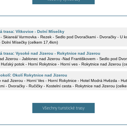
ká trasa: Vítkovice - Dolní Mísečky
 - Skiareál Vurmovka - Rezek - Sedlo pod Dvoračkami - Dvoračky - U ko
- Dolní Mísečky (celkem 17,4km)
ká trasa: Vysoké nad Jizerou - Rokytnice nad Jizerou
ad Jizerou - Jablonec nad Jizerou -Nad Františkovem - Sedlo pod Dvor
 Huťský potok - Horní Rokytnice - Horní ves - Rokytnice nad Jizerou (
 okolí: Okolí Rokytnice nad Jizerou
 nad Jizerou - Horní Ves - Horní Rokytnice - Hotel Modrá Hvězda - Hu
i - Dvoračky - Ručičky - Kostelní cesta - Rokytnice nad Jizerou (cel
Všechny turistické trasy