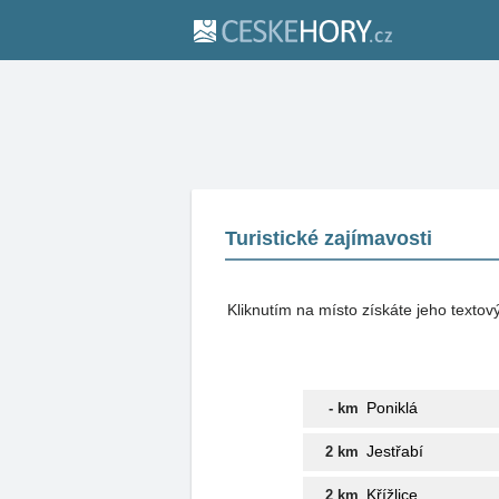
Turistické zajímavosti
Kliknutím na místo získáte jeho texto
Poniklá
- km
Jestřabí
2 km
Křížlice
2 km