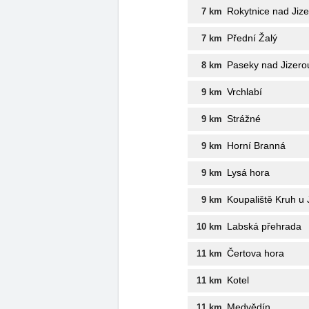
Rokytnice nad Jiz
7 km
Přední Žalý
7 km
Paseky nad Jizero
8 km
Vrchlabí
9 km
Strážné
9 km
Horní Branná
9 km
Lysá hora
9 km
Koupaliště Kruh u 
9 km
Labská přehrada
10 km
Čertova hora
11 km
Kotel
11 km
Medvědín
11 km