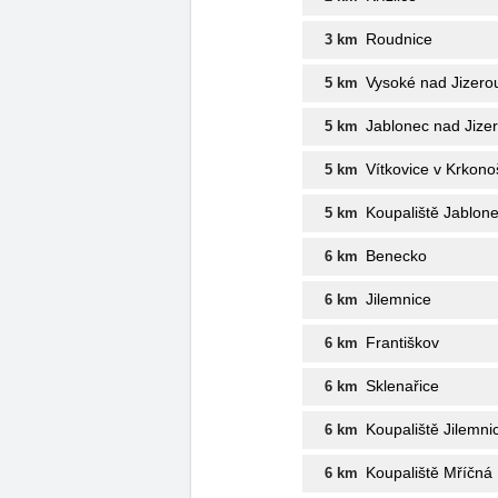
Roudnice
3 km
Vysoké nad Jizero
5 km
Jablonec nad Jize
5 km
Vítkovice v Krkono
5 km
Koupaliště Jablon
5 km
Benecko
6 km
Jilemnice
6 km
Františkov
6 km
Sklenařice
6 km
Koupaliště Jilemni
6 km
Koupaliště Mříčná
6 km