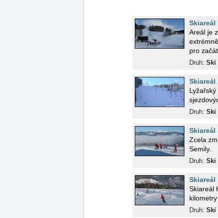
Skiareál
Areál je 
extrémně 
pro začá
Druh:
Ski 
Skiareál
Lyžařský 
sjezdovýc
Druh:
Ski 
Skiareál
Zcela zmoder
Semily.
Druh:
Ski 
Skiareál
Skiareál
kilometry
Druh:
Ski 