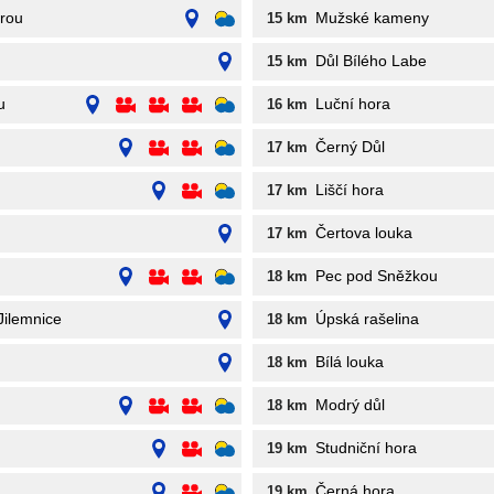
erou
Mužské kameny
15 km
Důl Bílého Labe
15 km
u
Luční hora
16 km
Černý Důl
17 km
Liščí hora
17 km
Čertova louka
17 km
Pec pod Sněžkou
18 km
Jilemnice
Úpská rašelina
18 km
Bílá louka
18 km
Modrý důl
18 km
Studniční hora
19 km
Černá hora
19 km