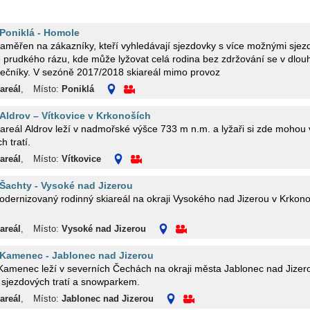
 Poniklá - Homole
zaměřen na zákazníky, kteří vyhledávají sjezdovky s více možnými sjez
prudkého rázu, kde může lyžovat celá rodina bez zdržování se v dlouh
tečníky. V sezóně 2017/2018 skiareál mimo provoz
areál
,
Místo:
Poniklá
 Aldrov – Vítkovice v Krkonoších
areál Aldrov leží v nadmořské výšce 733 m n.m. a lyžaři si zde mohou 
h tratí.
areál
,
Místo:
Vítkovice
 Šachty - Vysoké nad Jizerou
nizovaný rodinný skiareál na okraji Vysokého nad Jizerou v Krkonoších, 15km od města
areál
,
Místo:
Vysoké nad Jizerou
 Kamenec - Jablonec nad Jizerou
 Kamenec leží v severních Čechách na okraji města Jablonec nad Jizero
 sjezdových tratí a snowparkem.
areál
,
Místo:
Jablonec nad Jizerou