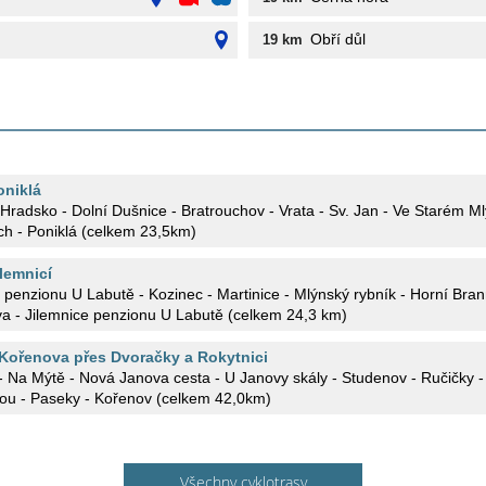
Obří důl
19 km
oniklá
 Hradsko - Dolní Dušnice - Bratrouchov - Vrata - Sv. Jan - Ve Starém Ml
ch - Poniklá (celkem 23,5km)
lemnicí
utě - Kozinec - Martinice - Mlýnský rybník - Horní Branná - Jilemnice - Lomy u
a - Jilemnice penzionu U Labutě (celkem 24,3 km)
Kořenova přes Dvoračky a Rokytnici
- Na Mýtě - Nová Janova cesta - U Janovy skály - Studenov - Ručičky -
rou - Paseky - Kořenov (celkem 42,0km)
Všechny cyklotrasy