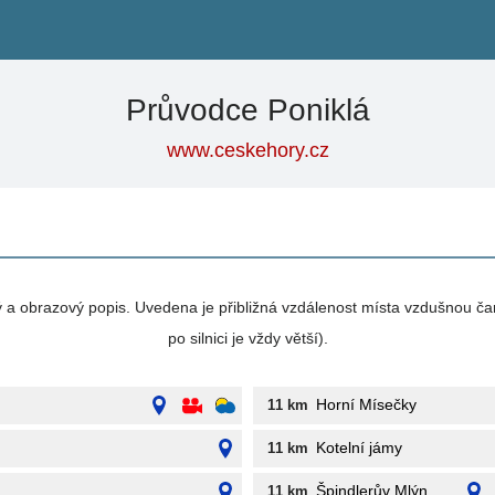
Průvodce Poniklá
www.ceskehory.cz
vý a obrazový popis. Uvedena je přibližná vzdálenost místa vzdušnou ča
po silnici je vždy větší).
Horní Mísečky
11 km
Kotelní jámy
11 km
Špindlerův Mlýn
11 km