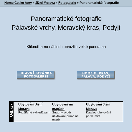
Home České hory
»
Jižní Morava
»
Fotogalerie
» Panoramatické fotografie
Panoramatické fotografie
Pálavské vrchy, Moravský kras, Podyjí
Kliknutím na náhled zobrazíte velké panorama
Ubytování
Jižní
Ubytovaní na
Ubytování
Jižní
Morava
mapách
Morava
Rozšířené vyhledávání
Snadný výběr
Katalog ubytování
ubytování přímo na
podle míst
mapě