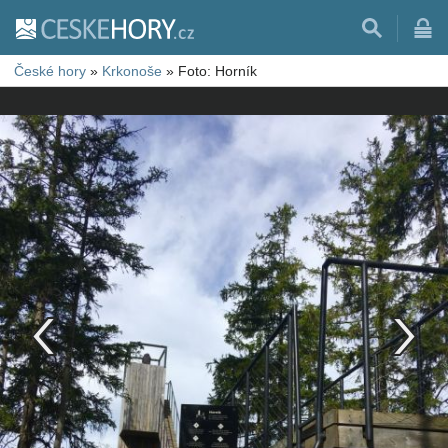
České hory
»
Krkonoše
»
Foto: Horník