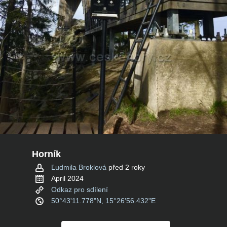
Horník
Ľudmila Broklová
před 2 roky
April 2024
Odkaz pro sdílení
50°43'11.778"N, 15°26'56.432"E