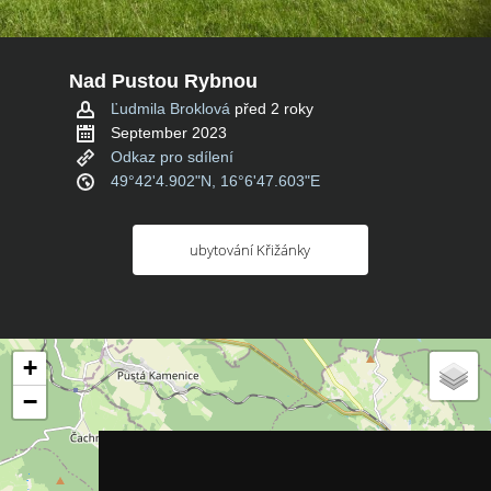
Nad Pustou Rybnou
Ľudmila Broklová
před 2 roky
September 2023
Odkaz pro sdílení
49°42'4.902"N, 16°6'47.603"E
ubytování Křižánky
+
−