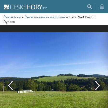
České hory
»
Českomoravská vrchovina
»
Foto: Nad Pustou
Rybnou