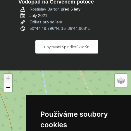
Vodopád na Červeném potoce
Rostislav Bartoň
před 5 lety
July 2021
Odkaz pro sdílení
50°44'49.796"N, 15°36'44.908"E
ubytování Špindlerův Mlýn
+
−
Používáme soubory
cookies