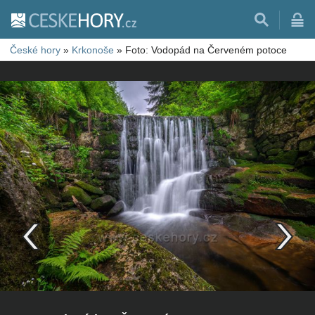
České hory
»
Krkonoše
»
Foto: Vodopád na Červeném potoce