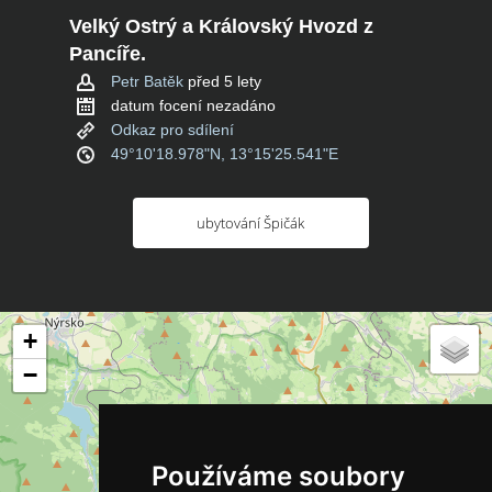
Velký Ostrý a Královský Hvozd z
Pancíře.
Petr Batěk
před 5 lety
datum focení nezadáno
Odkaz pro sdílení
49°10'18.978"N, 13°15'25.541"E
ubytování Špičák
+
−
Používáme soubory